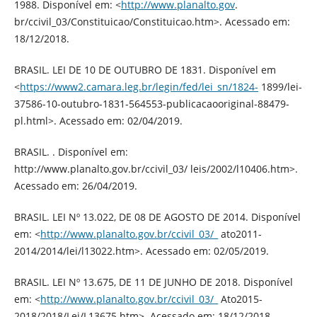
1988. Disponível em: <
http://www.planalto.gov
.
br/ccivil_03/Constituicao/Constituicao.htm>. Acessado em:
18/12/2018.
BRASIL. LEI DE 10 DE OUTUBRO DE 1831. Disponível em
<
https://www2.camara.leg.br/legin/fed/lei_sn/1824-
1899/lei-
37586-10-outubro-1831-564553-publicacaooriginal-88479-
pl.html>. Acessado em: 02/04/2019.
BRASIL. . Disponível em:
http://www.planalto.gov.br/ccivil_03/ leis/2002/l10406.htm>.
Acessado em: 26/04/2019.
BRASIL. LEI Nº 13.022, DE 08 DE AGOSTO DE 2014. Disponível
em: <
http://www.planalto.gov.br/ccivil_03/_
ato2011-
2014/2014/lei/l13022.htm>. Acessado em: 02/05/2019.
BRASIL. LEI Nº 13.675, DE 11 DE JUNHO DE 2018. Disponível
em: <
http://www.planalto.gov.br/ccivil_03/_
Ato2015-
2018/2018/Lei/L13675.htm>. Acessado em: 18/12/2018.