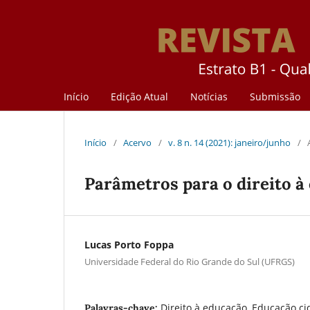
Início
Edição Atual
Notícias
Submissão
Início
/
Acervo
/
v. 8 n. 14 (2021): janeiro/junho
/
Parâmetros para o direito à
Lucas Porto Foppa
Universidade Federal do Rio Grande do Sul (UFRGS)
Direito à educação, Educação ci
Palavras-chave: