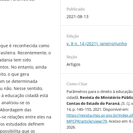
Publicado
2021-08-13
Edição
v. 8 n. 14 (2021): janeiro/junho
 que é reconhecida como
rasileira. Recentemente, o
Seção
adania tem sido
Artigos
ntos. No entanto, ainda
ito, o que gera
inam se determinada
Como Citar
ou não. Nesse sentido,
Parâmetros para o direito à educação
o à educação cidadã está
cidadã.
Revista do Ministério Públi
 analisou-se os
Contas do Estado do Paraná
,
[S. l.]
, 
14, p. 140–155, 2021. Disponível em:
(Abordagem das
https://revista.mpc.pr.gov.br/index.
-se relações entre eles na
MPCPR/article/view/79
. Acesso em: 6 
os estudados definem
2026.
ossibilita que os