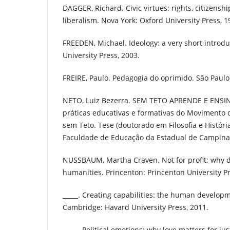
DAGGER, Richard. Civic virtues: rights, citizensh
liberalism. Nova York: Oxford University Press, 1
FREEDEN, Michael. Ideology: a very short introdu
University Press, 2003.
FREIRE, Paulo. Pedagogia do oprimido. São Paulo:
NETO, Luiz Bezerra. SEM TETO APRENDE E ENSIN
práticas educativas e formativas do Movimento 
sem Teto. Tese (doutorado em Filosofia e Históri
Faculdade de Educação da Estadual de Campina
NUSSBAUM, Martha Craven. Not for profit: why
humanities. Princenton: Princenton University Pr
_____. Creating capabilities: the human develop
Cambridge: Havard University Press, 2011.
_____. Political emotions: why love matters for j