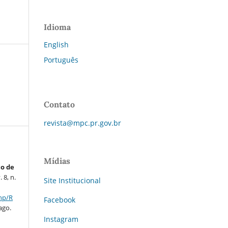
Idioma
English
Português
Contato
revista@mpc.pr.gov.br
Mídias
co de
v. 8, n.
Site Institucional
php/R
Facebook
ago.
Instagram