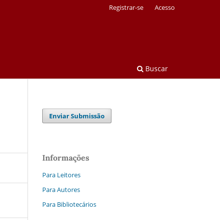
Registrar-se
Acesso
Buscar
Enviar Submissão
Informações
Para Leitores
Para Autores
Para Bibliotecários