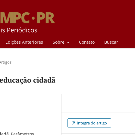
Edições Anteriores
Sobre
Contato
Buscar
Artigos
 educação cidadã
Íntegra do artigo
dadã, Parâmetros,