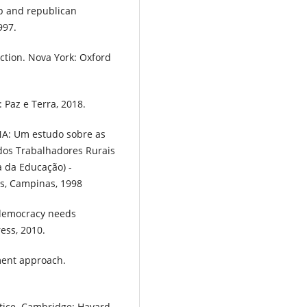
ip and republican
997.
ction. Nova York: Oxford
 Paz e Terra, 2018.
A: Um estudo sobre as
dos Trabalhadores Rurais
a da Educação) -
s, Campinas, 1998
 democracy needs
ess, 2010.
ment approach.
ustice. Cambridge: Havard