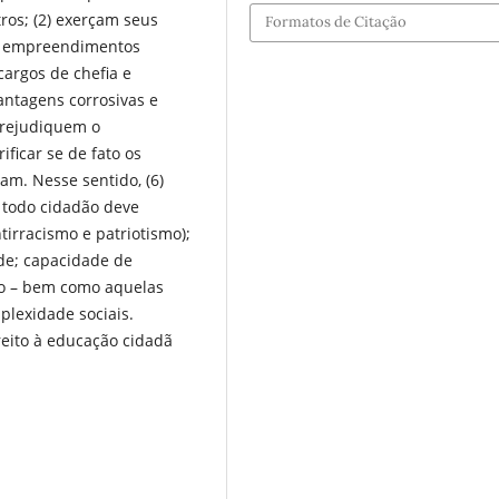
ros; (2) exerçam seus
Formatos de Citação
rar empreendimentos
cargos de chefia e
vantagens corrosivas e
prejudiquem o
ificar se de fato os
m. Nesse sentido, (6)
 todo cidadão deve
irracismo e patriotismo);
de; capacidade de
ão – bem como aquelas
plexidade sociais.
reito à educação cidadã