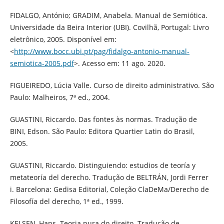
FIDALGO, António; GRADIM, Anabela. Manual de Semiótica.
Universidade da Beira Interior (UBI). Covilhã, Portugal: Livro
eletrônico, 2005. Disponível em:
<
http://www.bocc.ubi.pt/pag/fidalgo-antonio-manual-
semiotica-2005.pdf
>. Acesso em: 11 ago. 2020.
FIGUEIREDO, Lúcia Valle. Curso de direito administrativo. São
Paulo: Malheiros, 7ª ed., 2004.
GUASTINI, Riccardo. Das fontes às normas. Tradução de
BINI, Edson. São Paulo: Editora Quartier Latin do Brasil,
2005.
GUASTINI, Riccardo. Distinguiendo: estudios de teoría y
metateoría del derecho. Tradução de BELTRÁN, Jordi Ferrer
i. Barcelona: Gedisa Editorial, Coleção ClaDeMa/Derecho de
Filosofía del derecho, 1ª ed., 1999.
KELSEN, Hans. Teoria pura do direito. Tradução de