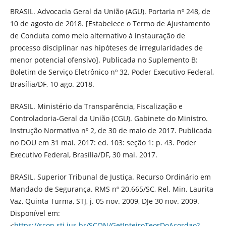
BRASIL. Advocacia Geral da União (AGU). Portaria nº 248, de
10 de agosto de 2018. [Estabelece o Termo de Ajustamento
de Conduta como meio alternativo à instauração de
processo disciplinar nas hipóteses de irregularidades de
menor potencial ofensivo]. Publicada no Suplemento B:
Boletim de Serviço Eletrônico nº 32. Poder Executivo Federal,
Brasília/DF, 10 ago. 2018.
BRASIL. Ministério da Transparência, Fiscalização e
Controladoria-Geral da União (CGU). Gabinete do Ministro.
Instrução Normativa nº 2, de 30 de maio de 2017. Publicada
no DOU em 31 mai. 2017: ed. 103: seção 1: p. 43. Poder
Executivo Federal, Brasília/DF, 30 mai. 2017.
BRASIL. Superior Tribunal de Justiça. Recurso Ordinário em
Mandado de Segurança. RMS nº 20.665/SC, Rel. Min. Laurita
Vaz, Quinta Turma, STJ, j. 05 nov. 2009, DJe 30 nov. 2009.
Disponível em:
<
https://scon.stj.jus.br/SCON/GetInteiroTeorDoAcordao?