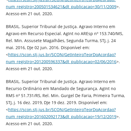
num_registro=200501534621&dt_publicacao=30/11/2009
>.
Acesso em 21 out. 2020.
BRASIL. Superior Tribunal de Justiça. Agravo Interno em
Agravo em Recurso Especial. AgInt no AREsp nº 153.740/MS,
Rel. Min. Assusete Magalhães, Segunda Turma, STJ, j. 24
mai. 2016, DJe 02 jun. 2016. Disponível em:
<
https://scon.stj.jus.br/SCON/GetInteiroTeorDoAcordao?
num_registro=201200596337&dt_publicacao=02/06/2016
>.
Acesso em 21 out. 2020.
BRASIL. Superior Tribunal de Justiça. Agravo Interno em
Recurso Ordinário em Mandado de Segurança. AgInt no
RMS nº 51.731/RS, Rel. Min. Gurgel De Faria, Primeira Turma,
STJ, j. 16 dez. 2019, DJe 19 dez. 2019. Disponível em:
<
https://scon.stj.jus.br/SCON/GetInteiroTeorDoAcordao?
num_registro=201602092173&dt_publicacao=19/12/2019
>.
Acesso em 21 out. 2020.