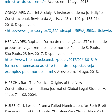
ministros-do-supremo/
>. Acesso em: 14 ago. 2018.
GONÇALVES, Gabriel Accioly. A Insinceridade na Jurisdição
Constitucional. Revista da Ajuris, v. 43, n. 140, p. 185-214,
2016. Disponível em:
<
http://www.ajuris.org.br/OJS2/index.php/REVAJURIS/article/vi
HERNANDES, Raphael. Forma de nomeação ao STF é tema de
propostas; veja exemplos pelo mundo. Folha de S. Paulo.
São Paulo, 23 fev. 2017. Disponível em: <
https://www1.folha.uol.com.br/poder/2017/02/1861319-
forma-de-nomeacao-ao-stf-e-tema-de-propostas-veja-
exemplos-pelo-mundo.shtml
>. Acesso em: 14 ago. 2018.
HIRSCHL, Ran. The Political Origins of the New
Constitutionalism. Indiana Journal of Global Legal Studies, v.
11, p. 71-108, 2004.
HULSE, Carl. Lesson From a Failed Nomination, for Both Brett
Kavanaugh and the Senate. The New York Times. New York,