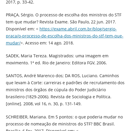
2017, p. 33-42.
PRAÇA, Sérgio. O processo de escolha dos ministros do STF
tem que mudar? Revista Exame. São Paulo, 22 jun. 2017.
Disponível em: <
https://exame.abril.com.br/blog/sergio-
praca/o-processo-de-escolha-dos-ministros-do-stf-tem-que-
mudar/
>. Acesso em: 14 ago. 2018.
SADEK, Maria Tereza. Magistrados: uma imagem em
movimento. 1ª ed. Rio de Janeiro: Editora FGV, 2006.
SANTOS, André Marenco dos; DA ROS, Luciano. Caminhos
que levam à Corte: carreiras e padrões de recrutamento dos
ministros dos órgãos de cúpula do Poder Judiciário
brasileiro (1829-2006). Revista de Sociologia e Política.
[online]. 2008, vol 16, n. 30, p. 131-149.
SCHREIBER, Mariana. Em 5 pontos: o que poderia mudar no
processo de nomeação de ministros do STF? BBC Brasil.
Brasília, 6 fev. 2017. Disponível em: <