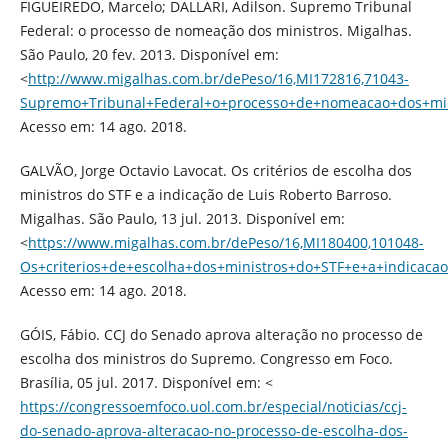
FIGUEIREDO, Marcelo; DALLARI, Adilson. Supremo Tribunal
Federal: o processo de nomeação dos ministros. Migalhas.
São Paulo, 20 fev. 2013. Disponível em:
<
http://www.migalhas.com.br/dePeso/16,MI172816,71043-
Supremo+Tribunal+Federal+o+processo+de+nomeacao+dos+min
Acesso em: 14 ago. 2018.
GALVÃO, Jorge Octavio Lavocat. Os critérios de escolha dos
ministros do STF e a indicação de Luis Roberto Barroso.
Migalhas. São Paulo, 13 jul. 2013. Disponível em:
<
https://www.migalhas.com.br/dePeso/16,MI180400,101048-
Os+criterios+de+escolha+dos+ministros+do+STF+e+a+indicaca
Acesso em: 14 ago. 2018.
GÓIS, Fábio. CCJ do Senado aprova alteração no processo de
escolha dos ministros do Supremo. Congresso em Foco.
Brasília, 05 jul. 2017. Disponível em: <
https://congressoemfoco.uol.com.br/especial/noticias/ccj-
do-senado-aprova-alteracao-no-processo-de-escolha-dos-