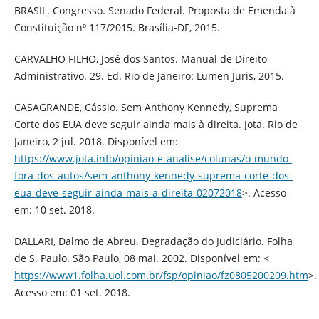
BRASIL. Congresso. Senado Federal. Proposta de Emenda à
Constituição nº 117/2015. Brasília-DF, 2015.
CARVALHO FILHO, José dos Santos. Manual de Direito
Administrativo. 29. Ed. Rio de Janeiro: Lumen Juris, 2015.
CASAGRANDE, Cássio. Sem Anthony Kennedy, Suprema
Corte dos EUA deve seguir ainda mais à direita. Jota. Rio de
Janeiro, 2 jul. 2018. Disponível em:
https://www.jota.info/opiniao-e-analise/colunas/o-mundo-
fora-dos-autos/sem-anthony-kennedy-suprema-corte-dos-
eua-deve-seguir-ainda-mais-a-direita-02072018
>. Acesso
em: 10 set. 2018.
DALLARI, Dalmo de Abreu. Degradação do Judiciário. Folha
de S. Paulo. São Paulo, 08 mai. 2002. Disponível em: <
https://www1.folha.uol.com.br/fsp/opiniao/fz0805200209.htm
>.
Acesso em: 01 set. 2018.