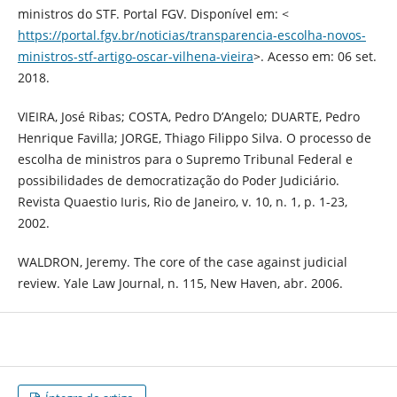
ministros do STF. Portal FGV. Disponível em: <
https://portal.fgv.br/noticias/transparencia-escolha-novos-
ministros-stf-artigo-oscar-vilhena-vieira
>. Acesso em: 06 set.
2018.
VIEIRA, José Ribas; COSTA, Pedro D’Angelo; DUARTE, Pedro
Henrique Favilla; JORGE, Thiago Filippo Silva. O processo de
escolha de ministros para o Supremo Tribunal Federal e
possibilidades de democratização do Poder Judiciário.
Revista Quaestio Iuris, Rio de Janeiro, v. 10, n. 1, p. 1-23,
2002.
WALDRON, Jeremy. The core of the case against judicial
review. Yale Law Journal, n. 115, New Haven, abr. 2006.