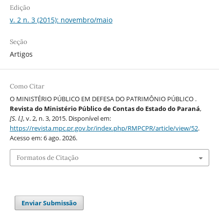
Edição
v. 2 n. 3 (2015): novembro/maio
Seção
Artigos
Como Citar
O MINISTÉRIO PÚBLICO EM DEFESA DO PATRIMÔNIO PÚBLICO .
Revista do Ministério Público de Contas do Estado do Paraná
,
[S. l.]
, v. 2, n. 3, 2015. Disponível em:
https://revista.mpc.pr.gov.br/index.php/RMPCPR/article/view/52
.
Acesso em: 6 ago. 2026.
Formatos de Citação
Enviar Submissão