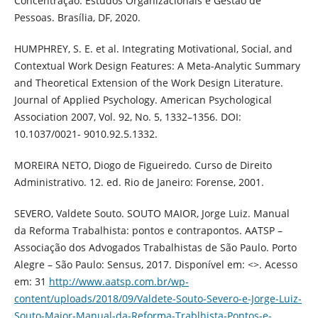
Concentração: Estudos Organizacionais e Gestão de
Pessoas. Brasília, DF, 2020.
HUMPHREY, S. E. et al. Integrating Motivational, Social, and
Contextual Work Design Features: A Meta-Analytic Summary
and Theoretical Extension of the Work Design Literature.
Journal of Applied Psychology. American Psychological
Association 2007, Vol. 92, No. 5, 1332–1356. DOI:
10.1037/0021- 9010.92.5.1332.
MOREIRA NETO, Diogo de Figueiredo. Curso de Direito
Administrativo. 12. ed. Rio de Janeiro: Forense, 2001.
SEVERO, Valdete Souto. SOUTO MAIOR, Jorge Luiz. Manual
da Reforma Trabalhista: pontos e contrapontos. AATSP –
Associação dos Advogados Trabalhistas de São Paulo. Porto
Alegre – São Paulo: Sensus, 2017. Disponível em: <>. Acesso
em: 31
http://www.aatsp.com.br/wp-
content/uploads/2018/09/Valdete-Souto-Severo-e-Jorge-Luiz-
Souto-Maior-Manual-da-Reforma-Trablhista-Pontos-e-