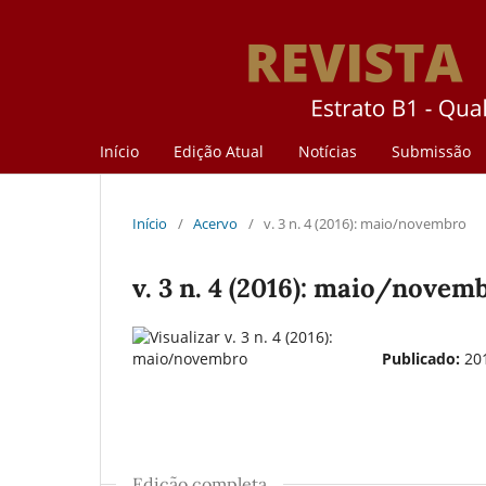
Início
Edição Atual
Notícias
Submissão
Início
/
Acervo
/
v. 3 n. 4 (2016): maio/novembro
v. 3 n. 4 (2016): maio/novem
Publicado:
20
Edição completa