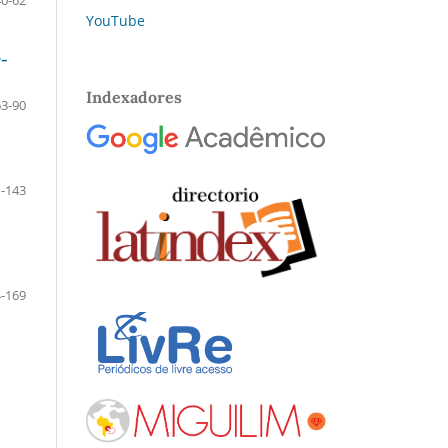
YouTube
r-
Indexadores
63-90
-143
-169