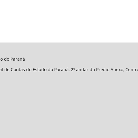
do do Paraná
l de Contas do Estado do Paraná, 2º andar do Prédio Anexo, Centro 