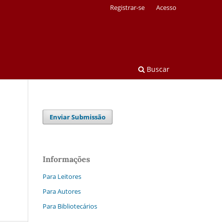
Registrar-se
Acesso
Buscar
Enviar Submissão
Informações
Para Leitores
Para Autores
Para Bibliotecários