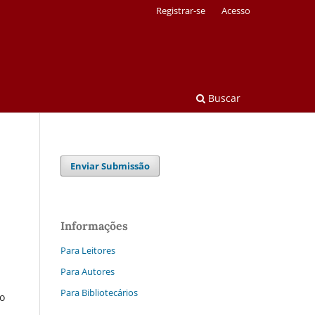
Registrar-se
Acesso
Buscar
Enviar Submissão
Informações
Para Leitores
Para Autores
Para Bibliotecários
ro