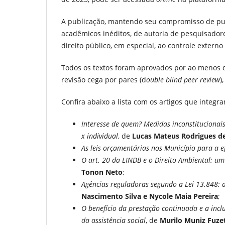
A publicação, mantendo seu compromisso de publ
acadêmicos inéditos, de autoria de pesquisador
direito público, em especial, ao controle extern
Todos os textos foram aprovados por ao menos d
revisão cega por pares (d
ouble blind peer review
)
Confira abaixo a lista com os artigos que integ
Interesse de quem? Medidas inconstitucionais
x individual
, de
Lucas Mateus Rodrigues de
As leis orçamentárias nos Município para a ef
O art. 20 da LINDB e o Direito Ambiental: um
Tonon Neto
;
Agências reguladoras segundo a Lei 13.848: a
Nascimento Silva e Nycole Maia Pereira
;
O benefício da prestação continuada e a inclu
da assistência social
, de
Murilo Muniz Fuze