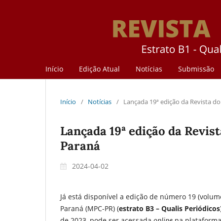
Início
Edição Atual
Notícias
Submissão
Início
/
Notícias
/
Lançada 19ª edição da Revista do
Lançada 19ª edição da Revist
Paraná
2024-04-02
Já está disponível a edição de número 19 (volume
Paraná (MPC-PR) (
estrato B3 – Qualis Periódicos
de 2023, pode ser acessada
online
na plataforma