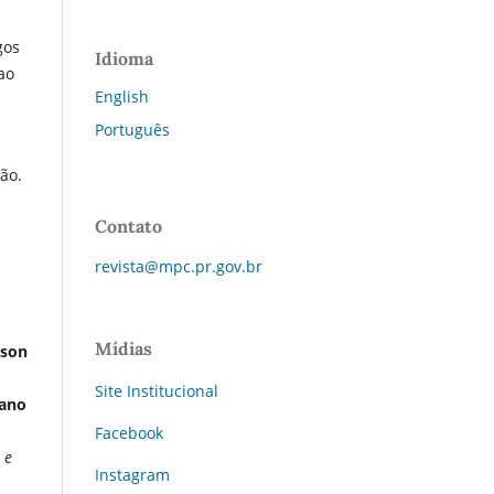
gos
Idioma
ao
English
Português
ção.
Contato
revista@mpc.pr.gov.br
Mídias
lson
Site Institucional
iano
Facebook
 e
Instagram