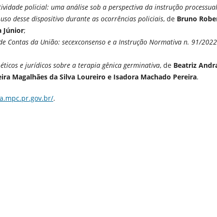
ividade policial: uma análise sob a perspectiva da instrução processua
so desse dispositivo durante as ocorrências policiais
, de
Bruno Robe
 Júnior
;
de Contas da União: secexconsenso e a Instrução Normativa n. 91/2022
icos e jurídicos sobre a terapia gênica germinativa
, de
Beatriz Andr
eira Magalhães da Silva Loureiro e Isadora Machado Pereira
.
ta.mpc.pr.gov.br/
.