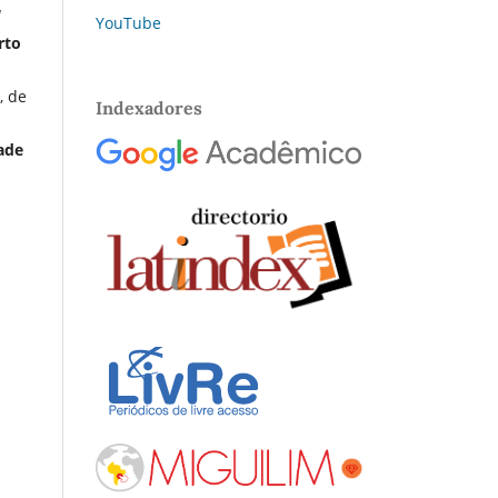
l
YouTube
rto
, de
Indexadores
ade