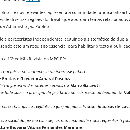
icar textos relevantes, apresenta à comunidade jurídica oito arti
es de diversas regiões do Brasil, que abordam temas relacionados 
o da Administração Pública.
ois pareceristas independentes, seguindo a sistemática da dupla
, sendo este um requisito essencial para habilitar o texto à publica
ram a 19ª edição Revista do MPC-PR:
 com fulcro na supremacia do interesse público
 Freitas e Giovanni Amaral Cosenza
;
etiva garantia dos direitos sociais
, de
Mario Galavoti
;
 estudo sobre o princípio da proibição do retrocesso ambiental
, de
Ne
nálise do impacto regulatório (air) na judicialização da saúde
, de
Luc
são social da pessoa com deficiência: uma análise dos requisitos legais
tto e Giovana Vitória Fernandes Mármore
;