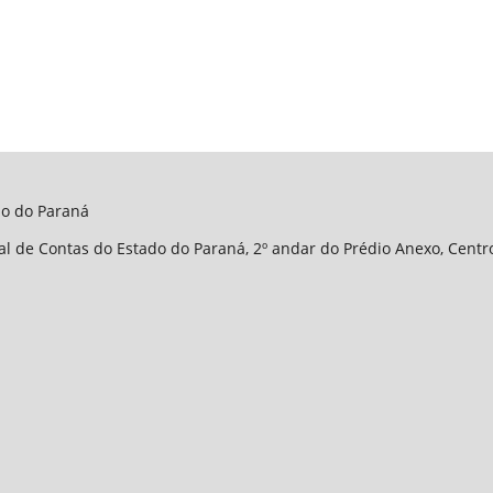
do do Paraná
l de Contas do Estado do Paraná, 2º andar do Prédio Anexo, Centro 