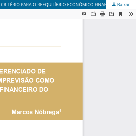
Baixar
A CONTRATAÇÃO INTEGRADA NO REGIME DIFERENCIADO DE CONTRATAÇÃO: INADEQUAÇÃO DA TEORIA DA IMPREVISÃO COMO CRITÉRIO PARA O REEQUILÍBRIO ECONÔMICO FINANCEIRO DO CONTRATO